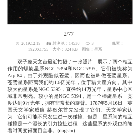
2/77
2019.12.19
总浏览：14530
3
像素：
1920X1755 大小：324 KB 图集：
星系
双子座天文台最近拍摄了一张照片，展示了两个相互
作用的螺旋星系NGC 5394和NGC 5395。它们被统称为
Arp 84，由于外观酷似苍鹭，因而也被叫做苍鹭星系。
苍鹭星系距离我们约1.6亿光年，位于猎犬座方向。其中
较大的星系是NGC 5395，直径约14万光年，星系中心区
域非常明亮。较小的是NGC 5394，是一个棒旋星系，宽
度达到9万光年，拥有非常长的旋臂。1787年5月16日，英
国天文学家威廉·赫歇尔首先发现了它们。天文学家认
为，它们可能不只发生过一次碰撞。但是，星系间的相互
碰撞是一个漫长的引力拉扯过程，这些星系的外观也将随
着时间变得面目全非。(dogstar)