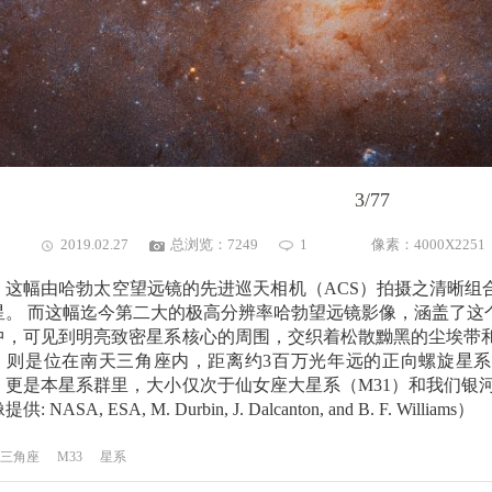
3/77
2019.02.27
总浏览：7249
1
像素：4000X225
这幅由哈勃太空望远镜的先进巡天相机（ACS）拍摄之清晰组
星。 而这幅迄今第二大的极高分辨率哈勃望远镜影像，涵盖了这个星
中，可见到明亮致密星系核心的周围，交织着松散黝黑的尘埃带和
，则是位在南天三角座内，距离约3百万光年远的正向螺旋星系。 
，更是本星系群里，大小仅次于仙女座大星系（M31）和我们银
供: NASA, ESA, M. Durbin, J. Dalcanton, and B. F. Williams）
三角座
M33
星系