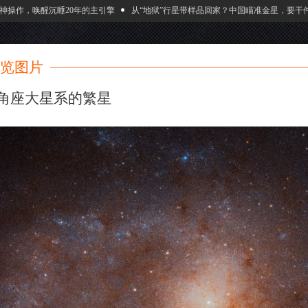
操作，唤醒沉睡20年的主引擎
从“地狱”行星带样品回家？中国瞄准金星，要干件大
览图片
角座大星系的繁星