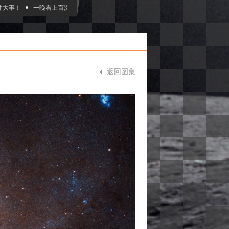
事！
一晚看上百流星：2023双子座流星雨观赏指南
NASA要把你的名字带到
返回图集