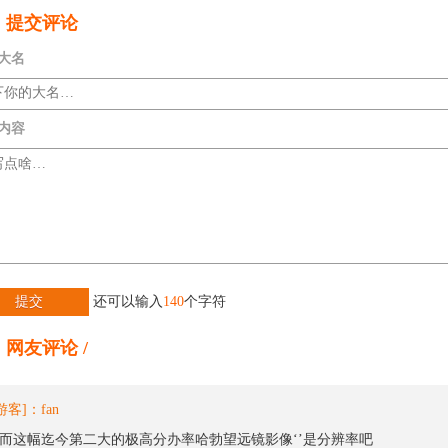
提交评论
大名
内容
提交
还可以输入
140
个字符
网友评论 /
游客]：fan
‘’而这幅迄今第二大的极高分办率哈勃望远镜影像‘’是分辨率吧