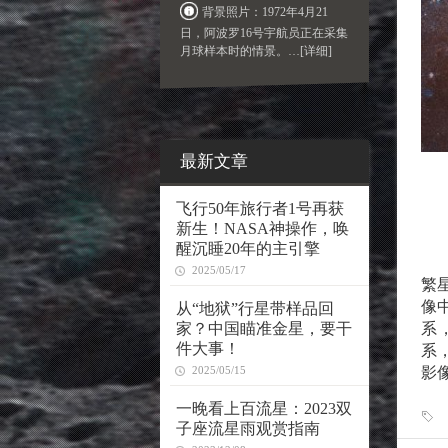
背景照片：1972年4月21
日，阿波罗16号宇航员正在采集
月球样本时的情景。
…[详细]
最新文章
飞行50年旅行者1号再获
新生！NASA神操作，唤
醒沉睡20年的主引擎
2025/05/17
繁
像
从“地狱”行星带样品回
家？中国瞄准金星，要干
系
件大事！
系
2025/05/15
影像提
一晚看上百流星：2023双
子座流星雨观赏指南