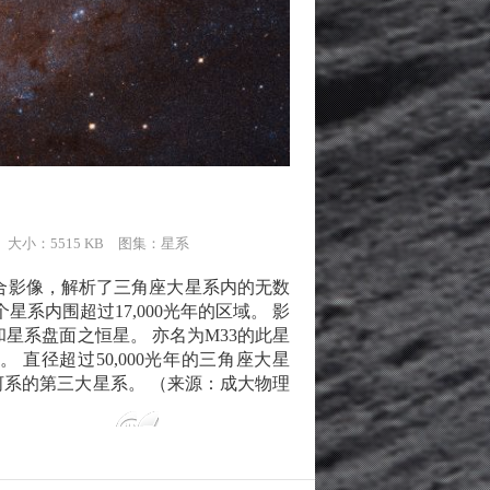
1 大小：5515 KB 图集：
星系
合影像，解析了三角座大星系内的无数
系内围超过17,000光年的区域。 影
星系盘面之恒星。 亦名为M33的此星
直径超过50,000光年的三角座大星
河系的第三大星系。 （来源：成大物理