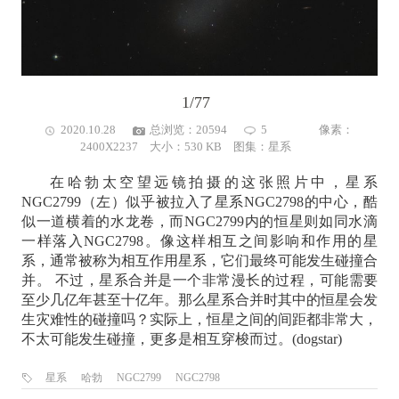
1/77
2020.10.28
总浏览：20594
5
像素：
2400X2237 大小：530 KB 图集：
星系
在哈勃太空望远镜拍摄的这张照片中，星系
NGC2799（左）似乎被拉入了星系NGC2798的中心，酷
似一道横着的水龙卷，而NGC2799内的恒星则如同水滴
一样落入NGC2798。像这样相互之间影响和作用的星
系，通常被称为相互作用星系，它们最终可能发生碰撞合
并。 不过，星系合并是一个非常漫长的过程，可能需要
至少几亿年甚至十亿年。那么星系合并时其中的恒星会发
生灾难性的碰撞吗？实际上，恒星之间的间距都非常大，
不太可能发生碰撞，更多是相互穿梭而过。(dogstar)
星系
哈勃
NGC2799
NGC2798