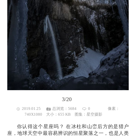
3/20
2019.01.25
总浏览：5684
0
像素：
740X1080 大小：655 KB 图集：
星空摄影
你认得这个星座吗？ 在冰柱和山峦后方的是猎户
座，地球天空中最容易辨识的恒星聚落之一，也是人类