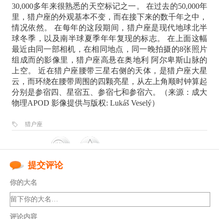
30,000多年来很熟悉的天空标记之一。 在过去的50,000年
里，猎户座的外观基本不变，而在接下来的数千年之中，
情况依然。 在每年的这段期间，猎户座是现代地球北半
球冬季，以及南半球夏季年年复现的标志。 在上面这幅
最近由同一部相机，在相同地点，同一晚拍摄的8张照片
组成而的影像里，猎户座高悬在奥地利 阿尔卑斯山脉的
上空。 近在猎户座腰带三星右侧的天体，是猎户座大星
云，而环绕在腰带周围的四颗亮星，从左上角顺时钟算起
分别是参宿四、星宿五、参宿七和参宿六。（来源：成大
物理APOD 影像提供与版权: Lukáš Veselý）
猎户座
提交评论
你的大名
评论内容