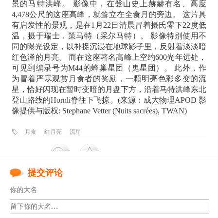
景的马特洪峰。 影像中，在登山史上赫赫有名、高度
4,478公尺的这座高峰，就耸立在全食月的旁边。 这片具
有启发性的景观，是在1月22日清晨冒着摄氏零下22度低
温，摄于瑞士．策马特（采尔马特）。 影像特别使用不
同的曝光设定，以补捉沉浸在地球影子里，反射着淡淡暗
红色泽的月亮。 而在这座著名高峰上空约600光年远处，
可见到编录号为M44的蜂巢星团（鬼星团）。 此外，作
为冒着严寒观赏月食者的奖励，一颗明亮色彩多变的流
星，恰好闪现在暂时变暗的月盘下方，沿着马特洪峰东北
登山路线的Hornli脊往下飞掠。(来源：成大物理APOD 影
像提供与版权: Stephane Vetter (Nuits sacrées), TWAN)
月食
红月亮
流星
提交评论
你的大名