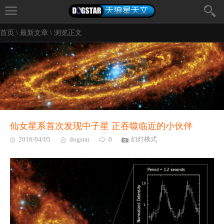
首页
\
最新文章
\ 浏览正文
仙女星系首次发现中子星 正吞噬临近的小伙伴
2016/04/05
dogstar
0
幻灯模式