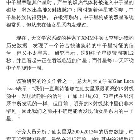
中子星吞噬其伴星时，产生的炽热气体将被拖入中子星的
磁场，释放出高能X射线脉冲；同时随着伴星被吞噬，中
子星将旋转得更快。 在银河系内，中子星构成的双星系统
很常见，但从未在仙女星系内发现过。
现在，天文学家系统的检索了XMM牛顿太空望远镜的
历史数据，发现了一个符合快速旋转的中子星特征的信
号，但又不太寻常。 研究显示，这颗中子星旋转周期1.2
秒，并且看起来正在吞噬临近的伴星；而伴星每1.2天环绕
中子星旋转一周。
该项研究的论文作者之一、意大利天文学家Gian Luca
Israel表示：“我们一直期待能够在仙女星系最明亮的X射线
源中，发现周期性的信号，正如上世纪60、70年代在银河
系中所发现的一样。但目前，明亮的X射线脉冲星仍非常
罕见，因此我们之前并不确定能否发现仙女星系内的中子
星。 ”
研究人员分析了仙女星系2000-2013年的历史数据，筛
查了35组观测数据。最终在2015年前，通过其中的2组数据