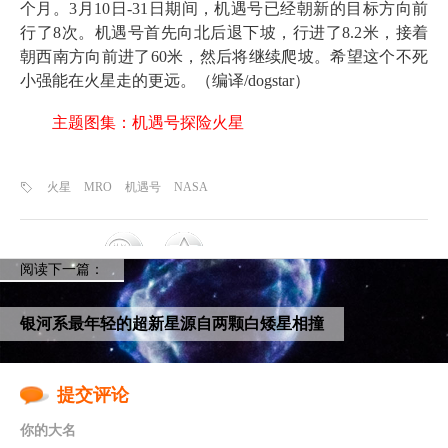
个月。3月10日-31日期间，机遇号已经朝新的目标方向前
行了8次。机遇号首先向北后退下坡，行进了8.2米，接着
朝西南方向前进了60米，然后将继续爬坡。希望这个不死
小强能在火星走的更远。（编译/dogstar）
主题图集：机遇号探险火星
火星
MRO
机遇号
NASA
阅读下一篇：
银河系最年轻的超新星源自两颗白矮星相撞
提交评论
你的大名