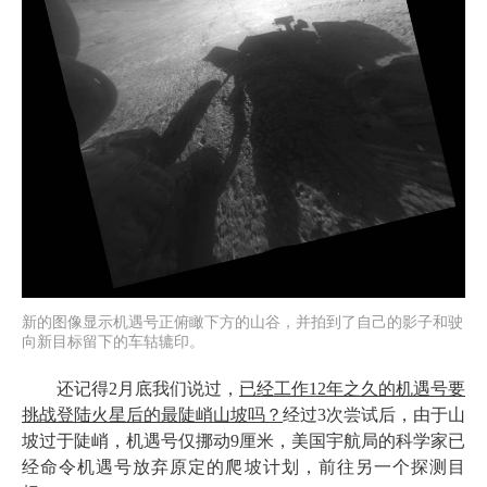
新的图像显示机遇号正俯瞰下方的山谷，并拍到了自己的影子和驶
向新目标留下的车轱辘印。
还记得2月底我们说过，
已经工作12年之久的机遇号要
挑战登陆火星后的最陡峭山坡吗？
经过3次尝试后，由于山
坡过于陡峭，机遇号仅挪动9厘米，美国宇航局的科学家已
经命令机遇号放弃原定的爬坡计划，前往另一个探测目