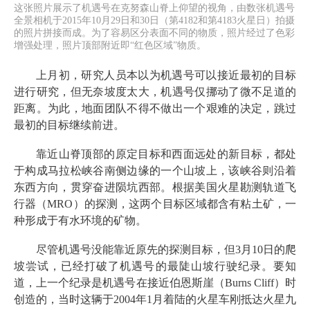
这张照片展示了机遇号在克努森山脊上仰望的视角，由数张机遇号
全景相机于2015年10月29日和30日（第4182和第4183火星日）拍摄
的照片拼接而成。为了容易区分表面不同的物质，照片经过了色彩
增强处理，照片顶部附近即“红色区域”物质。
上月初，研究人员本以为机遇号可以接近最初的目标
进行研究，但无奈坡度太大，机遇号仅挪动了微不足道的
距离。为此，地面团队不得不做出一个艰难的决定，跳过
最初的目标继续前进。
靠近山脊顶部的原定目标和西面远处的新目标，都处
于构成马拉松峡谷南侧边缘的一个山坡上，该峡谷则沿着
东西方向，贯穿奋进陨坑西部。根据美国火星勘测轨道飞
行器（MRO）的探测，这两个目标区域都含有粘土矿，一
种形成于有水环境的矿物。
尽管机遇号没能靠近原先的探测目标，但3月10日的爬
坡尝试，已经打破了机遇号的最陡山坡行驶纪录。要知
道，上一个纪录是机遇号在接近伯恩斯崖（Burns Cliff）时
创造的，当时这辆于2004年1月着陆的火星车刚抵达火星九