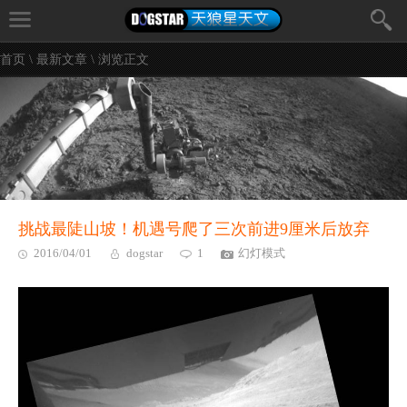
首页
\
最新文章
\ 浏览正文
挑战最陡山坡！机遇号爬了三次前进9厘米后放弃
2016/04/01
dogstar
1
幻灯模式