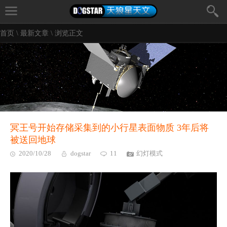
首页
\
最新文章
\ 浏览正文
冥王号开始存储采集到的小行星表面物质 3年后将
被送回地球
2020/10/28
dogstar
11
幻灯模式