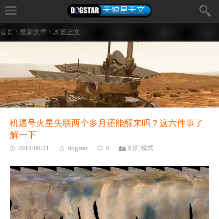
首页
\
最新文章
\ 浏览正文
机遇号火星失联两个多月还能醒来吗？这六件事了
解一下
2018/08/21
dogstar
0
幻灯模式