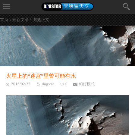
首页
\
最新文章
\ 浏览正文
火星上的“迷宫”里曾可能有水
2016/02/22
dogstar
0
幻灯模式