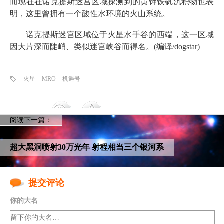
而现在在诺克提斯迷宫区域探测到的黄钾铁矾沉积物也表
明，这里曾拥有一个酸性水环境的火山系统。
诺克提斯迷宫区域位于火星水手谷的西端，这一区域
因大片深而陡峭、类似迷宫峡谷而得名。(编译/dogstar)
火星
MRO
机遇号
阅读下一篇：
超大黑洞喷射30万光年 射程相当三个银河系
提交评论
你的大名