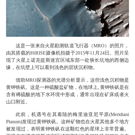
这是一张来自火星勘测轨道飞行器（MRO）的照片，
由其搭载的HiRISE摄像机拍摄于2015年11月24日。照片呈
现了火星上诺克提斯迷宫区域东部一处狭长坑地的西侧边
缘，在坑壁上可以看到浅色的层状沉积物。
借助MRO探测器的光谱分析显示，这些浅色沉积物是
黄钾铁矾。这是一种硫酸盐矿物，在地球上, 黄钾铁矾是在
含有稀硫酸的地下水环境中形成，通常出现在矿床或者火
山口附近。
此前，机遇号在其着陆的梅里迪亚尼平原(Meridiani
Planum)发现过黄钾铁矾。这种矿物也在火星其他多个地方
被发现过，表明黄钾铁矾在这颗红色的星球上非常普遍。