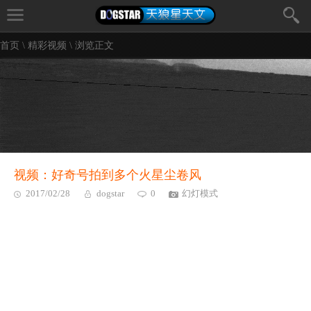
首页
\
精彩视频
\ 浏览正文
视频：好奇号拍到多个火星尘卷风
2017/02/28
dogstar
0
幻灯模式