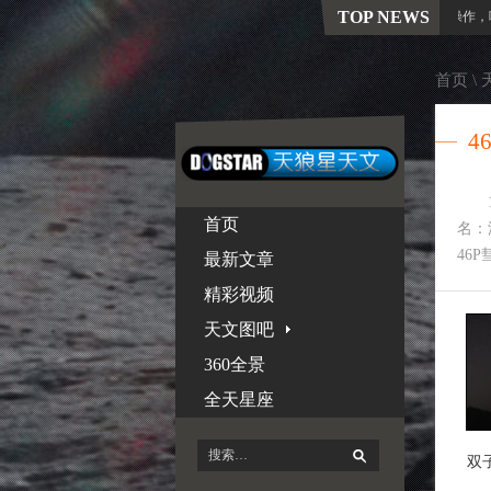
TOP NEWS
飞行50年旅行者1号再获新生！NASA神操作，唤
首页
\
4
首页
名：
46
最新文章
精彩视频
天文图吧
360全景
全天星座
双