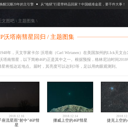
醒沉睡20年的主引擎
从“地狱”行星带样品回家？中国瞄准金星，要干件大事！
天文图吧
\
主题图集
\
6P沃塔南彗星回归 / 主题图集
1948年，天文学家卡尔·沃塔南（Carl Wirtanen）在美国加州的LIck天文台发
沃塔南彗星，以下简称46P)正是其中之一。根据预报，格林尼治时间2018年1
P彗星将抵达近地点。届时，其亮度可以达到3等，足以用肉眼观测到。
2018.12.16
2018.12.14
2018.12
子座流星雨“射中”46P彗
挪威上空的46P彗星
捷克上空的4
星