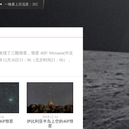
一晚看上百流星：2023双子座流星雨观赏指南
NASA要把你的名字带到木星卫星
现了三颗彗星，彗星 46P/ Wirtanen(中文
2月16日13：06（北京时间21：06），
.14
2018.12.14
6P彗星
伊比利亚半岛上空的46P彗
星