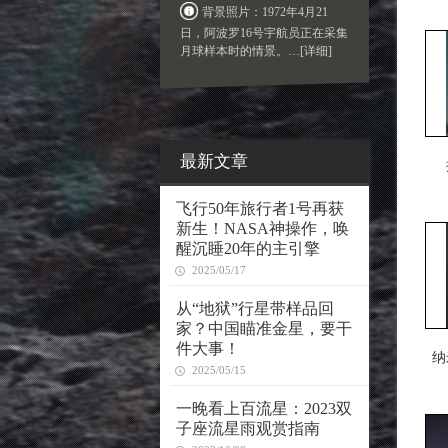
背景照片：1972年4月21
日，阿波罗16号宇航员正在采集
月球样本时的情景。
…[详细]
最新文章
飞行50年旅行者1号再获
新生！NASA神操作，唤
醒沉睡20年的主引擎
2025/05/17
从“地狱”行星带样品回
家？中国瞄准金星，要干
件大事！
纳
2025/05/15
一晚看上百流星：2023双
子座流星雨观赏指南