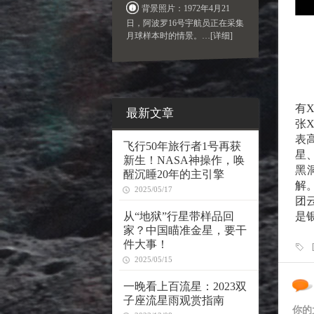
背景照片：1972年4月21
日，阿波罗16号宇航员正在采集
月球样本时的情景。
…[详细]
有
最新文章
张X
表
飞行50年旅行者1号再获
星
新生！NASA神操作，唤
黑
醒沉睡20年的主引擎
解
2025/05/17
团
从“地狱”行星带样品回
是银
家？中国瞄准金星，要干
件大事！
2025/05/15
一晚看上百流星：2023双
子座流星雨观赏指南
你的