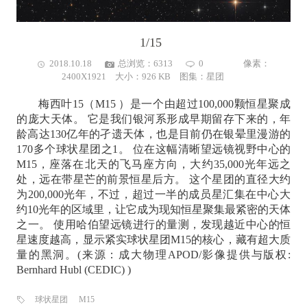
1/15
2018.10.18
总浏览：6313
0
像素：
2400X1921 大小：926 KB 图集：
星团
梅西叶15（M15 ）是一个由超过100,000颗恒星聚成
的庞大天体。 它是我们银河系形成早期留存下来的，年
龄高达130亿年的孑遗天体，也是目前仍在银晕里漫游的
170多个球状星团之1。 位在这幅清晰望远镜视野中心的
M15，座落在北天的飞马座方向，大约35,000光年远之
处，远在带星芒的前景恒星后方。 这个星团的直径大约
为200,000光年，不过，超过一半的成员星汇集在中心大
约10光年的区域里，让它成为现知恒星聚集最紧密的天体
之一。 使用哈伯望远镜进行的量测，发现越近中心的恒
星速度越高，显示紧实球状星团M15的核心，藏有超大质
量的黑洞。(来源：成大物理APOD/影像提供与版权:
Bernhard Hubl (CEDIC) )
球状星团
M15