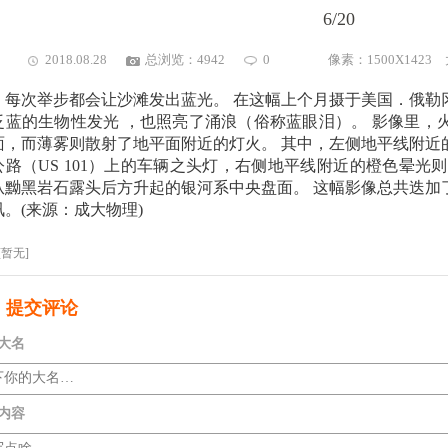
6/20
2018.08.28
总浏览：4942
0
像素：1500X1423
每次举步都会让沙滩发出蓝光。 在这幅上个月摄于美国．俄勒
泛蓝的生物性发光 ，也照亮了涌浪（俗称蓝眼泪）。 影像里，
面，而薄雾则散射了地平面附近的灯火。 其中，左侧地平线附近
公路（US 101）上的车辆之头灯，右侧地平线附近的橙色晕光
从黝黑岩石露头后方升起的银河系中央盘面。 这幅影像总共迭加
讯。(来源：成大物理)
[暂无]
提交评论
大名
内容