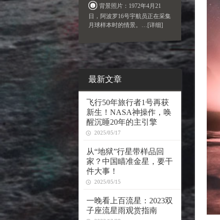
背景照片：1972年4月21
日，阿波罗16号宇航员正在采集
月球样本时的情景。
…[详细]
最新文章
飞行50年旅行者1号再获
新生！NASA神操作，唤
醒沉睡20年的主引擎
2025/05/17
从“地狱”行星带样品回
家？中国瞄准金星，要干
件大事！
2025/05/15
一晚看上百流星：2023双
子座流星雨观赏指南