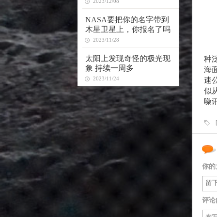
2023/12/08
NASA要把你的名字带到
木星卫星上，你报名了吗
2023/11/28
太阳上发现奇怪的极光现
种
象 持续一周多
海
2023/11/24
速
似
噪
你的
评论