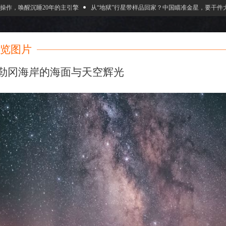
作，唤醒沉睡20年的主引擎
从“地狱”行星带样品回家？中国瞄准金星，要干件大事
览图片
勒冈海岸的海面与天空辉光