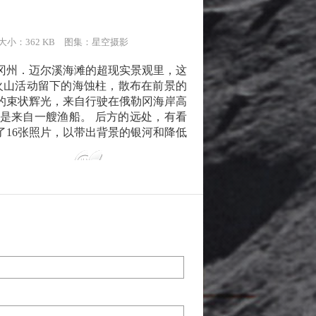
 大小：362 KB 图集：
星空摄影
冈州．迈尔溪海滩的超现实景观里，这
火山活动留下的海蚀柱，散布在前景的
的束状辉光，来自行驶在俄勒冈海岸高
则是来自一艘渔船。 后方的远处，有看
了16张照片，以带出背景的银河和降低