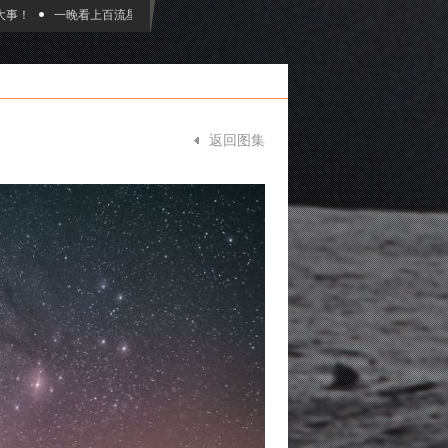
！
一晚看上百流星：2023双子座流星雨观赏指南
NASA要把你的名字带到木
返回图集