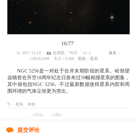
16/77
2017.12.22
总浏览：7629
1
像素：
1280X1280 大小：0 KB 图集：
星系
NGC 5256是一对处于合并末期阶段的星系。哈勃望
远镜曾在升空18周年纪念日发布过59幅相撞星系的图集，
其中就包括NGC 5256。不过最新数据使得星系内部和周
围环绕的气体尘埃更为突出。
星系
哈勃
提交评论